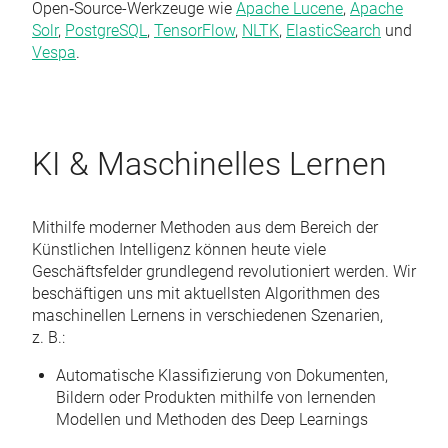
Open‑Source-Werkzeuge wie
Apache Lucene
,
Apache
Solr
,
PostgreSQL
,
TensorFlow
,
NLTK
,
ElasticSearch
und
Vespa
.
KI & Maschinelles Lernen
Mithilfe moderner Methoden aus dem Bereich der
Künstlichen Intelligenz können heute viele
Geschäftsfelder grundlegend revolutioniert werden. Wir
beschäftigen uns mit aktuellsten Algorithmen des
maschinellen Lernens in verschiedenen Szenarien,
z. B.:
Automatische Klassifizierung von Dokumenten,
Bildern oder Produkten mithilfe von lernenden
Modellen und Methoden des Deep Learnings